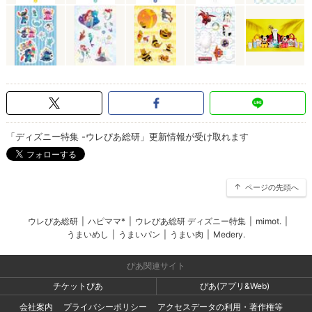
「ディズニー特集 -ウレぴあ総研」更新情報が受け取れます
ページの先頭へ
ウレぴあ総研
|
ハピママ*
|
ウレぴあ総研 ディズニー特集
|
mimot.
|
うまいめし
|
うまいパン
|
うまい肉
|
Medery.
ぴあ関連サイト
チケットぴあ
ぴあ(アプリ&Web)
会社案内
プライバシーポリシー
アクセスデータの利用・著作権等