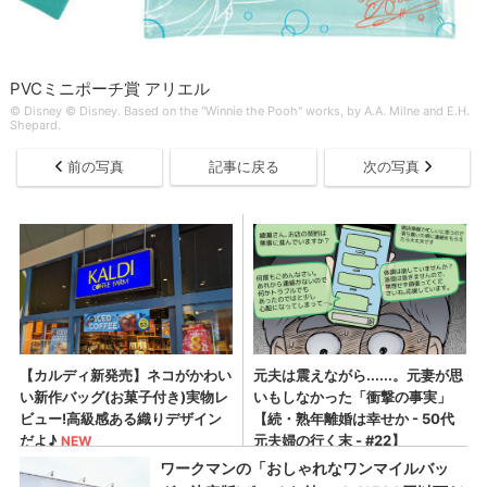
PVCミニポーチ賞 アリエル
© Disney © Disney. Based on the "Winnie the Pooh" works, by A.A. Milne and E.H.
Shepard.
前の写真
記事に戻る
次の写真