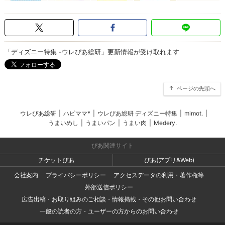
「ディズニー特集 -ウレぴあ総研」更新情報が受け取れます
ページの先頭へ
ウレぴあ総研
|
ハピママ*
|
ウレぴあ総研 ディズニー特集
|
mimot.
|
うまいめし
|
うまいパン
|
うまい肉
|
Medery.
ぴあ関連サイト
チケットぴあ
ぴあ(アプリ&Web)
会社案内
プライバシーポリシー
アクセスデータの利用・著作権等
外部送信ポリシー
広告出稿・お取り組みのご相談・情報掲載・その他お問い合わせ
一般の読者の方・ユーザーの方からのお問い合わせ