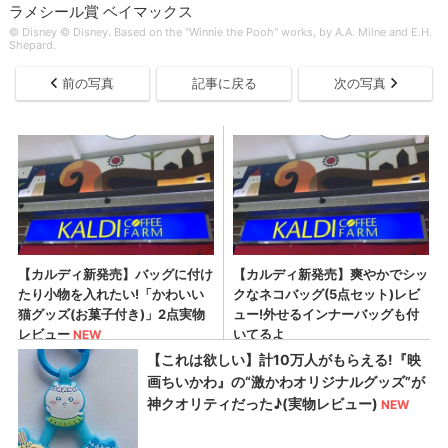
ラメシール賞 ベイマックス
© Disney © Disney. Based on the "Winnie the Pooh" works, by A.A. Milne and E.H.
Shepard.
前の写真
記事に戻る
次の写真