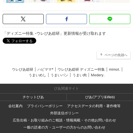
「ディズニー特集 -ウレぴあ総研」更新情報が受け取れます
ページの先頭へ
ウレぴあ総研
|
ハピママ*
|
ウレぴあ総研 ディズニー特集
|
mimot.
|
うまいめし
|
うまいパン
|
うまい肉
|
Medery.
ぴあ関連サイト
チケットぴあ
ぴあ(アプリ&Web)
会社案内
プライバシーポリシー
アクセスデータの利用・著作権等
外部送信ポリシー
広告出稿・お取り組みのご相談・情報掲載・その他お問い合わせ
一般の読者の方・ユーザーの方からのお問い合わせ