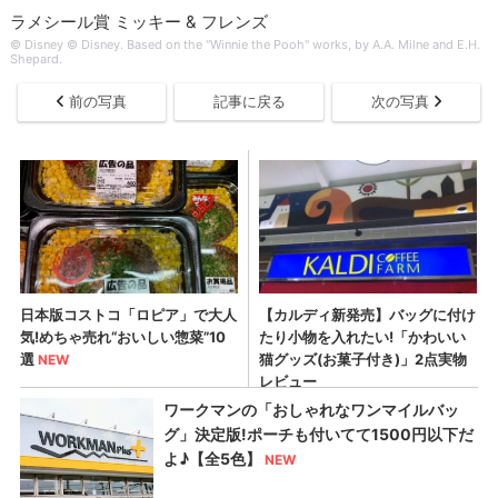
ラメシール賞 ミッキー & フレンズ
© Disney © Disney. Based on the "Winnie the Pooh" works, by A.A. Milne and E.H.
Shepard.
前の写真
記事に戻る
次の写真