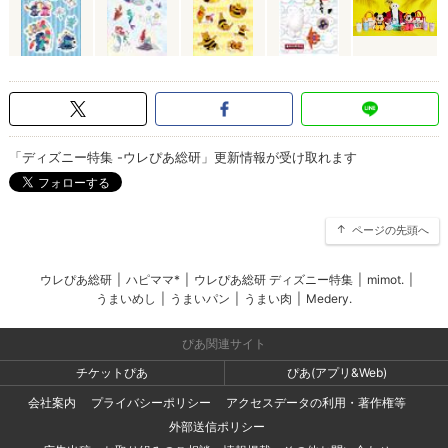
「ディズニー特集 -ウレぴあ総研」更新情報が受け取れます
ページの先頭へ
ウレぴあ総研
|
ハピママ*
|
ウレぴあ総研 ディズニー特集
|
mimot.
|
うまいめし
|
うまいパン
|
うまい肉
|
Medery.
ぴあ関連サイト
チケットぴあ
ぴあ(アプリ&Web)
会社案内
プライバシーポリシー
アクセスデータの利用・著作権等
外部送信ポリシー