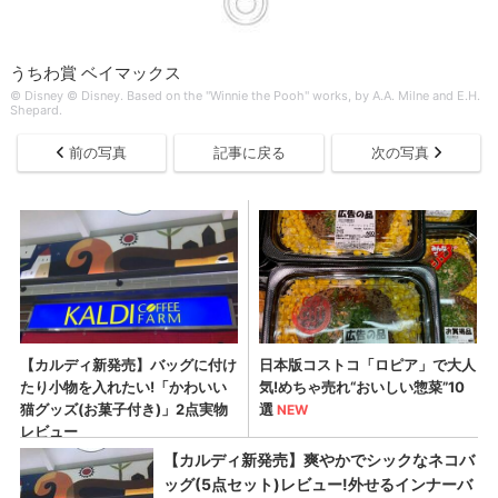
うちわ賞 ベイマックス
© Disney © Disney. Based on the "Winnie the Pooh" works, by A.A. Milne and E.H.
Shepard.
前の写真
記事に戻る
次の写真