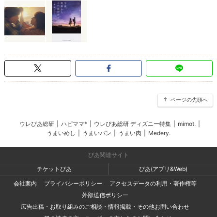
ページの先頭へ
ウレぴあ総研
|
ハピママ*
|
ウレぴあ総研 ディズニー特集
|
mimot.
|
うまいめし
|
うまいパン
|
うまい肉
|
Medery.
ぴあ関連サイト
チケットぴあ
ぴあ(アプリ&Web)
会社案内
プライバシーポリシー
アクセスデータの利用・著作権等
外部送信ポリシー
広告出稿・お取り組みのご相談・情報掲載・その他お問い合わせ