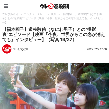
ウレぴあ総研（うれぴあ）
ウレぴあ総研
>
エンタメ・テレビ
>
映画
>
【福本莉子】道枝駿佑（なにわ男
子）との“撮影裏”エピソード【映画『今夜、世界からこの恋が消えても』インタビュ
ー】
【福本莉子】道枝駿佑（なにわ男子）との“撮影
裏”エピソード【映画『今夜、世界からこの恋が消え
ても』インタビュー】（写真 19/27）
ウレぴあ総研
2022.7.27 17:00