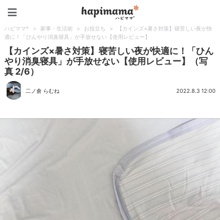
ハピママ*
ハピママ*
>
家事・生活術
>
お役立ち
>
【カインズ×暑さ対策】寝苦しい夜が快
適に！「ひんやり消臭寝具」が手放せない【使用レビュー】
【カインズ×暑さ対策】寝苦しい夜が快適に！「ひん
やり消臭寝具」が手放せない【使用レビュー】（写
真 2/6）
二ノ倉 らむね
2022.8.3 12:00