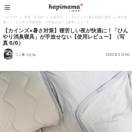
ハピママ*
ハピママ*
>
家事・生活術
>
お役立ち
>
【カインズ×暑さ対策】寝苦しい夜が快
適に！「ひんやり消臭寝具」が手放せない【使用レビュー】
【カインズ×暑さ対策】寝苦しい夜が快適に！「ひん
やり消臭寝具」が手放せない【使用レビュー】（写
真 6/6）
二ノ倉 らむね
2022.8.3 12:00