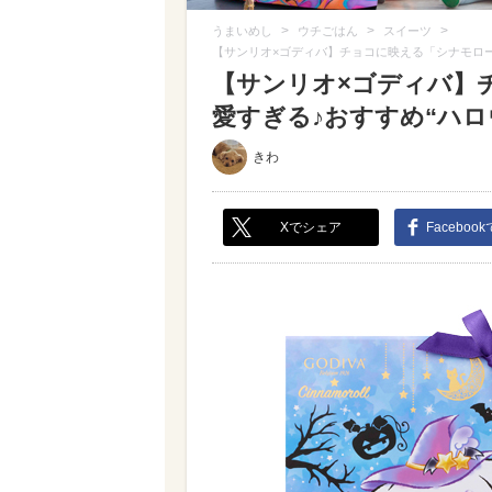
>
>
>
うまいめし
ウチごはん
スイーツ
【サンリオ×ゴディバ】チョコに映える「シナモロー
【サンリオ×ゴディバ】
愛すぎる♪おすすめ“ハロ
きわ
Xでシェア
Faceboo