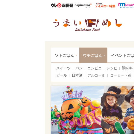
ウレぴあ総研
ハピママ*
ウレぴあ
うま
ソトごはん
ウチごはん
イベントご
スイーツ
パン
コンビニ
レシピ
調味料
ビール
日本酒
アルコール
コーヒー・茶