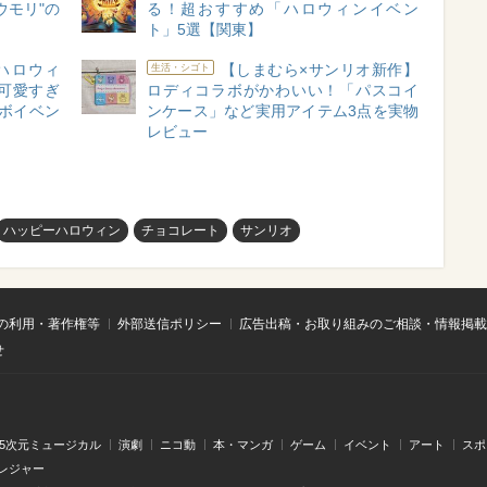
ウモリ"の
る！超おすすめ「ハロウィンイベン
ト」5選【関東】
ハロウィ
【しまむら×サンリオ新作】
生活・シゴト
可愛すぎ
ロディコラボがかわいい！「パスコイ
ボイベン
ンケース」など実用アイテム3点を実物
レビュー
ハッピーハロウィン
チョコレート
サンリオ
の利用・著作権等
外部送信ポリシー
広告出稿・お取り組みのご相談・情報掲載
せ
.5次元ミュージカル
演劇
ニコ動
本・マンガ
ゲーム
イベント
アート
スポ
レジャー