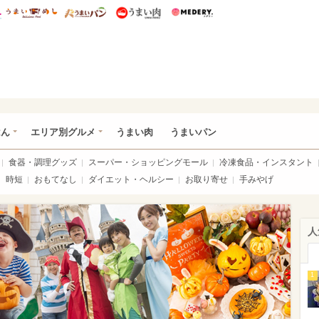
総研 ディズニー特集
mimot.
うまいめし
うまいパン
うまい肉
Medery.
いめし
はん
エリア別グルメ
うまい肉
うまいパン
食器・調理グッズ
スーパー・ショッピングモール
冷凍食品・インスタント
時短
おもてなし
ダイエット・ヘルシー
お取り寄せ
手みやげ
人
1