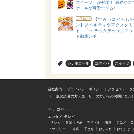
スイーツ』が登場！"黒猫やコ
ケーキが可愛すぎる♪
【すみっコぐらし×
人気遊び場
ン】ノベルティやアクスタも
る！「ラ チッタデッラ」コラ
ト徹底レポ
>
シナモロール
ゴディバ
スイーツ
会社案内
プライバシーポリシー
アクセスデータ
一般の読者の方・ユーザーの方からのお問い合わ
カテゴリー
エンタメ･テレビ
テレビ
音楽
V系
アイドル
映画
アニメ
2
ファミリー
家庭
子ども
おしゃれ
おでかけ・