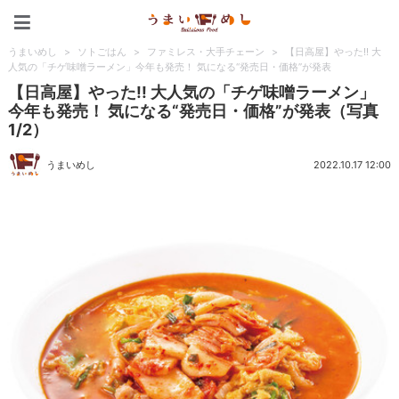
うまいめし
うまいめし
>
ソトごはん
>
ファミレス・大手チェーン
>
【日高屋】やった!! 大
人気の「チゲ味噌ラーメン」今年も発売！ 気になる“発売日・価格”が発表
【日高屋】やった!! 大人気の「チゲ味噌ラーメン」
今年も発売！ 気になる“発売日・価格”が発表（写真
1/2）
うまいめし
2022.10.17 12:00