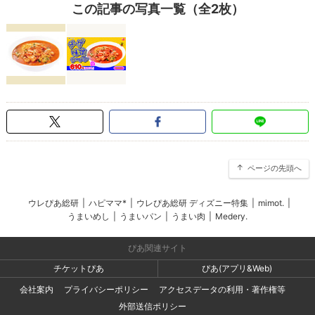
この記事の写真一覧（全2枚）
ページの先頭へ
ウレぴあ総研
|
ハピママ*
|
ウレぴあ総研 ディズニー特集
|
mimot.
|
うまいめし
|
うまいパン
|
うまい肉
|
Medery.
ぴあ関連サイト
チケットぴあ
ぴあ(アプリ&Web)
会社案内
プライバシーポリシー
アクセスデータの利用・著作権等
外部送信ポリシー