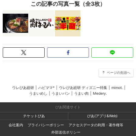
この記事の写真一覧（全3枚）
ページの先頭へ
ウレぴあ総研
|
ハピママ*
|
ウレぴあ総研 ディズニー特集
|
mimot.
|
うまいめし
|
うまいパン
|
うまい肉
|
Medery.
ぴあ関連サイト
チケットぴあ
ぴあ(アプリ&Web)
会社案内
プライバシーポリシー
アクセスデータの利用・著作権等
外部送信ポリシー