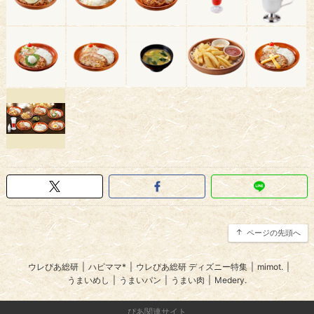
ページの先頭へ
ウレぴあ総研
|
ハピママ*
|
ウレぴあ総研 ディズニー特集
|
mimot.
|
うまいめし
|
うまいパン
|
うまい肉
|
Medery.
ぴあ関連サイト