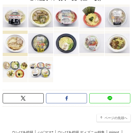
ページの先頭へ
ウレぴあ総研
|
ハピママ*
|
ウレぴあ総研 ディズニー特集
|
mimot.
|