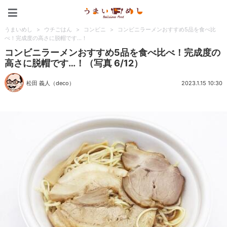
うまいめし
うまいめし
>
ウチごはん
>
コンビニ
>
コンビニラーメンおすすめ5品を食べ比
べ！完成度の高さに脱帽です…！
コンビニラーメンおすすめ5品を食べ比べ！完成度の
高さに脱帽です…！（写真 6/12）
松田 義人（deco）
2023.1.15 10:30