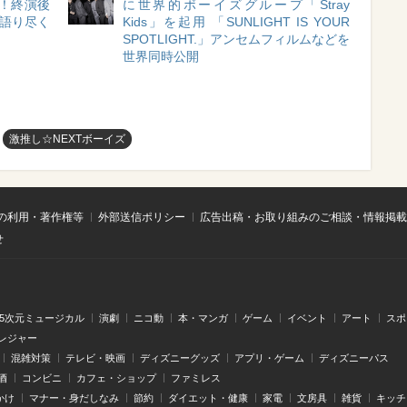
着！終演後
に世界的ボーイズグループ「Stray
を語り尽く
Kids」を起用 「SUNLIGHT IS YOUR
SPOTLIGHT.」アンセムフィルムなどを
世界同時公開
激推し☆NEXTボーイズ
の利用・著作権等
外部送信ポリシー
広告出稿・お取り組みのご相談・情報掲載
せ
.5次元ミュージカル
演劇
ニコ動
本・マンガ
ゲーム
イベント
アート
スポ
レジャー
混雑対策
テレビ・映画
ディズニーグッズ
アプリ・ゲーム
ディズニーパス
酒
コンビニ
カフェ・ショップ
ファミレス
かけ
マナー・身だしなみ
節約
ダイエット・健康
家電
文房具
雑貨
キッチ