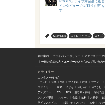
ROOTS」ライブ舞台裏に密
インタビューでは“目指す姿”
す
>
Stray Kids
ストレイキッズ
スキズ
会社案内
プライバシーポリシー
アクセスデータ
一般の読者の方・ユーザーの方からのお問い合わ
カテゴリー
エンタメ･テレビ
テレビ
音楽
V系
アイドル
映画
アニメ
2
ファミリー
家庭
子ども
おしゃれ
おでかけ・
ディズニー
TDL
TDS
裏ワザ・攻略
混雑予想
グルメ･料理
スイーツ
食品
飲料
お菓子
お
ライフスタイル
生活・ライフハック
お金
おで