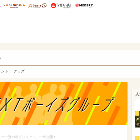
総研 ディズニー特集
mimot.
うまいめし
うまいパン
うまい肉
Medery.
ry.
s
ベント
グッズ
人
1
「メンバー別の新ビジュアル」一挙公開！
2