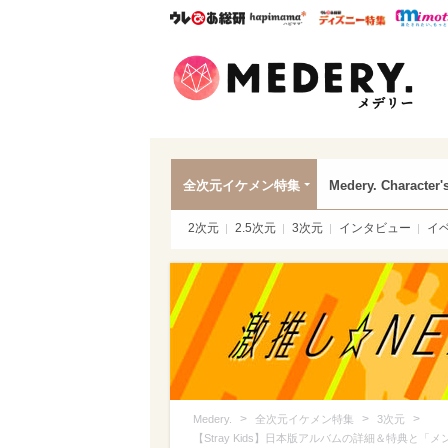
ウレぴあ総研
ハピママ*
ウレぴあ
Mede
全次元イケメン特集
Medery. Character'
2次元
2.5次元
3次元
インタビュー
イ
>
>
>
Medery.
全次元イケメン特集
3次元
【Stray Kids】日本版アルバムの詳細＆特典と