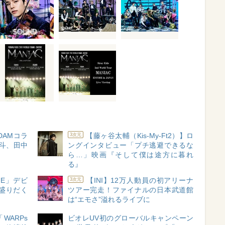
DAMコラ
【藤ヶ谷太輔（Kis-My-Ft2）】ロ
3次元
斗、田中
ングインタビュー「プチ逃避できるな
ら…」映画『そして僕は途方に暮れ
る』
GUE」デビ
【INI】12万人動員の初アリーナ
3次元
盛りだく
ツアー完走！ファイナルの日本武道館
は“エモさ”溢れるライブに
ARPs
ビオレUV初のグローバルキャンペーン