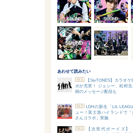
あわせて読みたい
【SixTONES】カラオケ
3次元
ボが充実！ ジェシー、松村北
樹のメッセージ配信も
LDHの新生「LIL LEA
3次元
ュー！富士急ハイランドで「
さんコラボ」実施
【次世代ボーイズ】「W
3次元