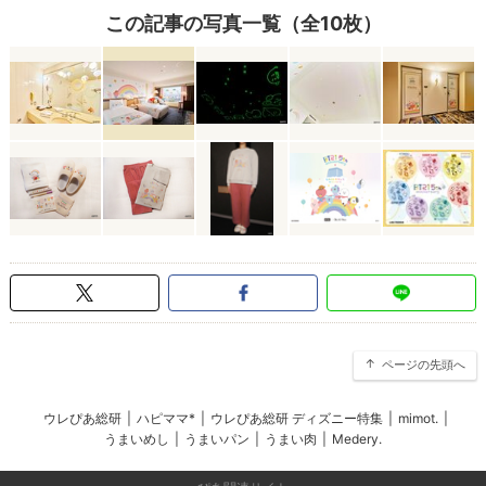
この記事の写真一覧（全10枚）
ページの先頭へ
ウレぴあ総研
|
ハピママ*
|
ウレぴあ総研 ディズニー特集
|
mimot.
|
うまいめし
|
うまいパン
|
うまい肉
|
Medery.