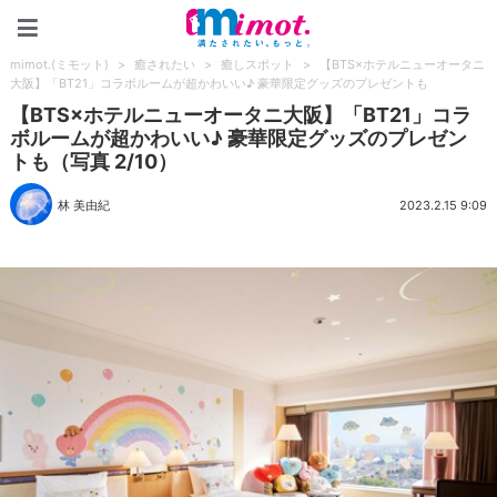
mimot.(ミモット)
mimot.(ミモット)
>
癒されたい
>
癒しスポット
>
【BTS×ホテルニューオータニ
大阪】「BT21」コラボルームが超かわいい♪ 豪華限定グッズのプレゼントも
【BTS×ホテルニューオータニ大阪】「BT21」コラ
ボルームが超かわいい♪ 豪華限定グッズのプレゼン
トも（写真 2/10）
林 美由紀
2023.2.15 9:09