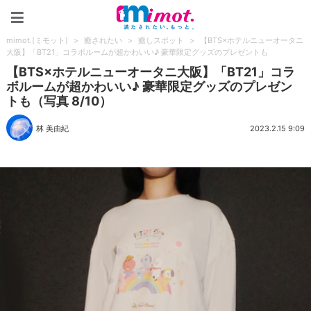
mimot.(ミモット)
mimot.(ミモット)
>
癒されたい
>
癒しスポット
>
【BTS×ホテルニューオータニ
大阪】「BT21」コラボルームが超かわいい♪ 豪華限定グッズのプレゼントも
【BTS×ホテルニューオータニ大阪】「BT21」コラ
ボルームが超かわいい♪ 豪華限定グッズのプレゼン
トも（写真 8/10）
林 美由紀
2023.2.15 9:09