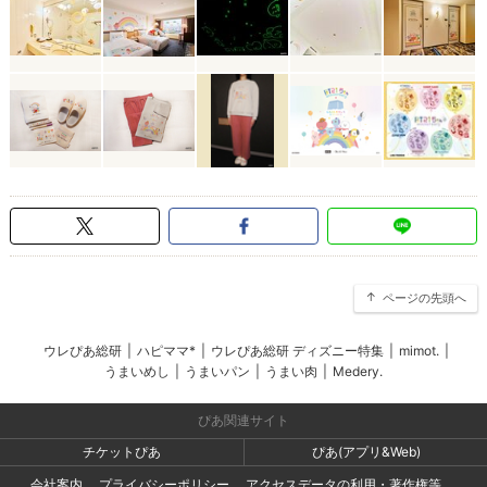
ページの先頭へ
ウレぴあ総研
|
ハピママ*
|
ウレぴあ総研 ディズニー特集
|
mimot.
|
うまいめし
|
うまいパン
|
うまい肉
|
Medery.
ぴあ関連サイト
チケットぴあ
ぴあ(アプリ&Web)
会社案内
プライバシーポリシー
アクセスデータの利用・著作権等