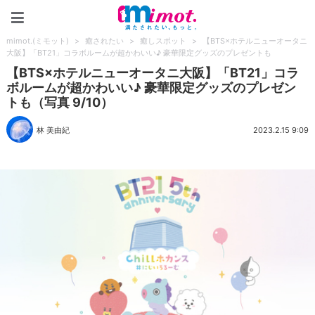
mimot.(ミモット)
mimot.(ミモット)
>
癒されたい
>
癒しスポット
>
【BTS×ホテルニューオータニ
大阪】「BT21」コラボルームが超かわいい♪ 豪華限定グッズのプレゼントも
【BTS×ホテルニューオータニ大阪】「BT21」コラ
ボルームが超かわいい♪ 豪華限定グッズのプレゼン
トも（写真 9/10）
林 美由紀
2023.2.15 9:09