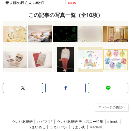
この記事の写真一覧（全10枚）
ページの先頭へ
ウレぴあ総研
|
ハピママ*
|
ウレぴあ総研 ディズニー特集
|
mimot.
|
うまいめし
|
うまいパン
|
うまい肉
|
Medery.