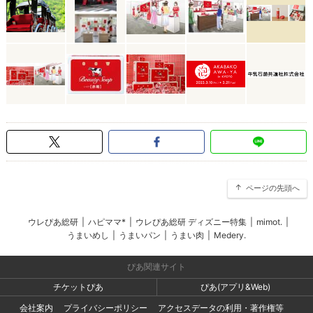
ページの先頭へ
ウレぴあ総研
|
ハピママ*
|
ウレぴあ総研 ディズニー特集
|
mimot.
|
うまいめし
|
うまいパン
|
うまい肉
|
Medery.
ぴあ関連サイト
チケットぴあ
ぴあ(アプリ&Web)
会社案内
プライバシーポリシー
アクセスデータの利用・著作権等