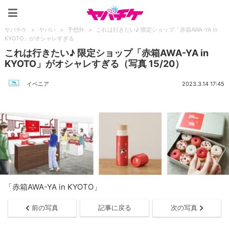
ヤバチケ
ヤバチケ
>
ヤバい
>
予想外
>
これは行きたい♪ 限定ショップ「赤箱AWA-YA in
KYOTO」がオシャレすぎる
これは行きたい♪ 限定ショップ「赤箱AWA-YA in
KYOTO」がオシャレすぎる（写真 15/20）
イベニア
2023.3.14 17:45
「赤箱AWA-YA in KYOTO」
前の写真
記事に戻る
次の写真