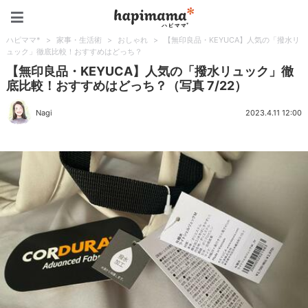
ハピママ*
ハピママ*
>
家事・生活術
>
おしゃれ
>
【無印良品・KEYUCA】人気の「撥水リ
ュック」徹底比較！おすすめはどっち？
【無印良品・KEYUCA】人気の「撥水リュック」徹
底比較！おすすめはどっち？（写真 7/22）
Nagi
2023.4.11 12:00