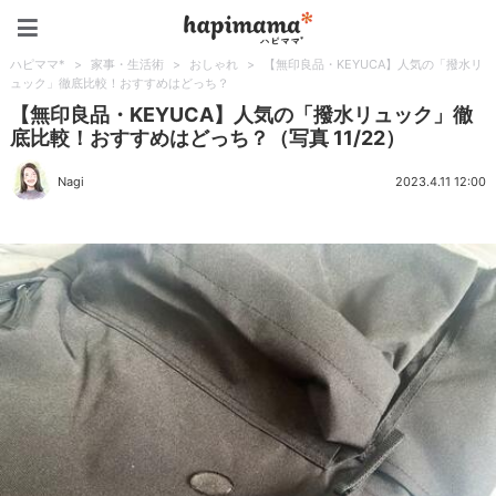
ハピママ*
ハピママ*
>
家事・生活術
>
おしゃれ
>
【無印良品・KEYUCA】人気の「撥水リ
ュック」徹底比較！おすすめはどっち？
【無印良品・KEYUCA】人気の「撥水リュック」徹
底比較！おすすめはどっち？（写真 11/22）
Nagi
2023.4.11 12:00