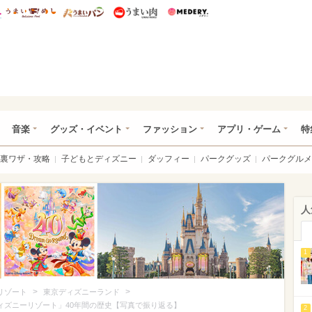
総研 ディズニー特集
mimot.
うまいめし
うまいパン
うまい肉
Medery.
ズニー特集 -ウレぴあ総研
音楽
グッズ・イベント
ファッション
アプリ・ゲーム
特
裏ワザ・攻略
子どもとディズニー
ダッフィー
パークグッズ
パークグルメ
人
1
>
>
リゾート
東京ディズニーランド
ィズニーリゾート」40年間の歴史【写真で振り返る】
2