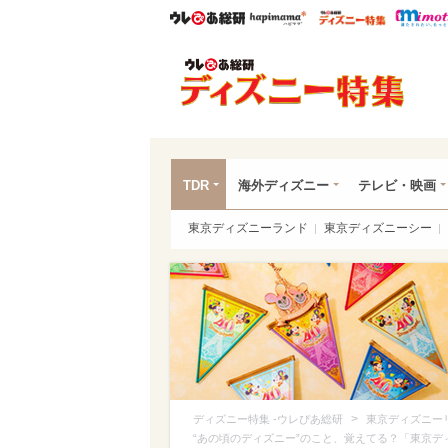
ウレぴあ総研
ハピママ*
ウレぴあ
ディ
TDR
海外ディズニー
テレビ・映画
東京ディズニーランド
東京ディズニーシー
>
ディズニー特集 -ウレぴあ総研
東京ディズニー
“あの頃のディズニー”のこと、覚えてる？「東京デ