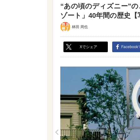
“あの頃のディズニー”
ゾート」40年間の歴史【写
林田 周也
Xでシェア
Faceboo
<