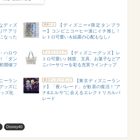
なディズ
【ディズニー×限定タンブラ
簡単テク
!? アリ
ー】コンビニコーヒー派にイチ推し！
になった
レトロ可愛い＆結露の心配もなし♪
・ハロウ
【ディズニーグッズ】レ
ディズニーストア
表！「ダン
トロ可愛い♪ 雑貨、文具、お菓子などア
初開催フ
ニバーサリーを彩る充実ラインナップ
ニーラン
【東京ディズニーラン
東京ディズニーランド
グッズに
ド】「夜パレード」が歓喜の復活！“ア
グッズ化
ナ&エルサ”に会えるエレクトリカルパ
レード
め
Disney40