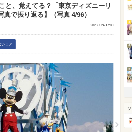
のこと、覚えてる？「東京ディズニーリ
真で振り返る】（写真 4/96）
3
2023.7.24 17:00
kでシェア
4
5
ソ