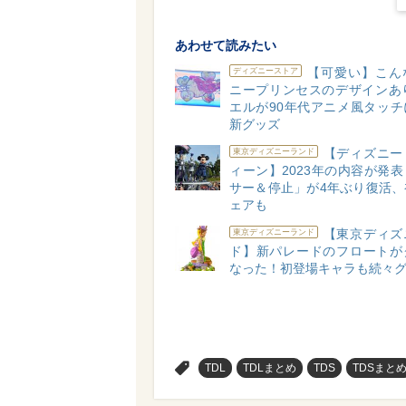
あわせて読みたい
【可愛い】こん
ディズニーストア
ニープリンセスのデザインあり
エルが90年代アニメ風タッチ
新グッズ
【ディズニー
東京ディズニーランド
ィーン】2023年の内容が発
サー＆停止」が4年ぶり復活、
ェアも
【東京ディズ
東京ディズニーランド
ド】新パレードのフロートが
なった！初登場キャラも続々
>
TDL
TDLまとめ
TDS
TDSまと