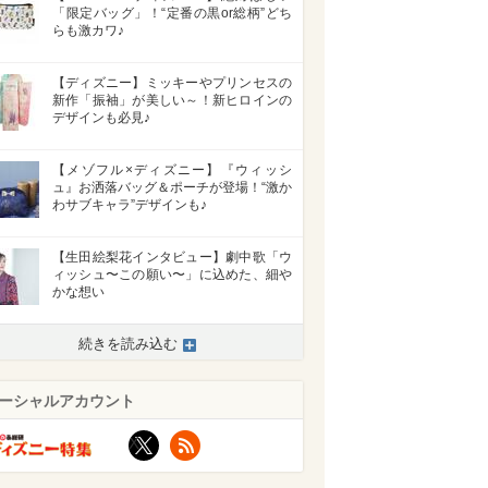
「限定バッグ」！“定番の黒or総柄”どち
らも激カワ♪
【ディズニー】ミッキーやプリンセスの
新作「振袖」が美しい～！新ヒロインの
デザインも必見♪
【メゾフル×ディズニー】『ウィッシ
ュ』お洒落バッグ＆ポーチが登場！“激か
わサブキャラ”デザインも♪
【生田絵梨花インタビュー】劇中歌「ウ
ィッシュ〜この願い〜」に込めた、細や
かな想い
続きを読み込む
ーシャルアカウント
X
RSS
>