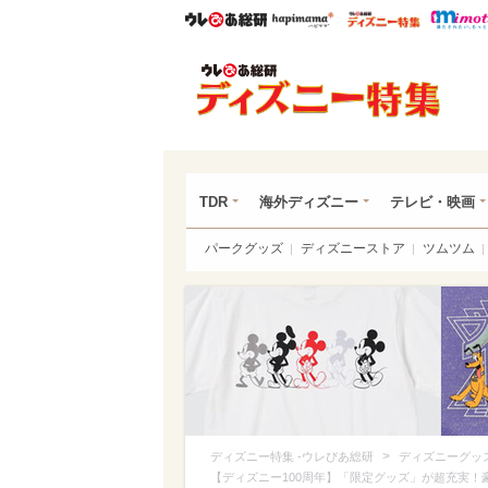
ウレぴあ総研
ハピママ*
ウレぴあ
ディ
TDR
海外ディズニー
テレビ・映画
パークグッズ
ディズニーストア
ツムツム
>
ディズニー特集 -ウレぴあ総研
ディズニーグッ
【ディズニー100周年】「限定グッズ」が超充実！