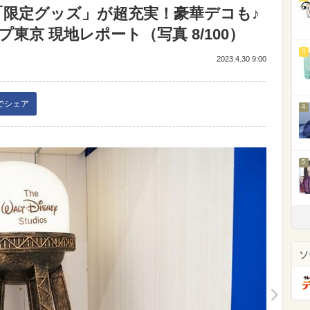
「限定グッズ」が超充実！豪華デコも♪
京 現地レポート（写真 8/100）
3
2023.4.30 9:00
kでシェア
4
5
ソ