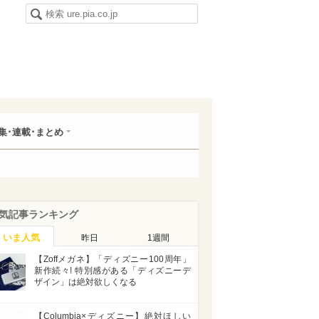
集･連載･まとめ
気記事ランキング
いま人気
昨日
1週間
【Zoffメガネ】「ディズニー100周年」
新作続々! 特別感がある「ディズニーデ
ザイン」は絶対欲しくなる
【Columbia×ディズニー】絶対ほしい