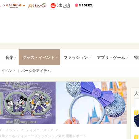
総研 ディズニー特集
mimot.
うまいめし
うまいパン
うまい肉
Medery.
ズニー特集 -ウレぴあ総研
音楽
グッズ・イベント
ファッション
アプリ・ゲーム
特
イベント
パーク外アイテム
人
1
>
>
ズ・イベント
ディズニーストア
豪華デコも♪ディズニーフラッグシップ東京 現地レポート
2