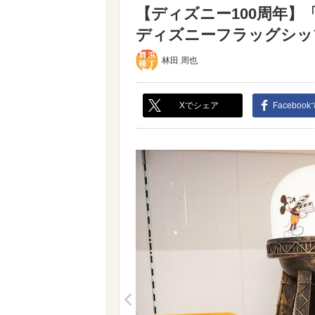
【ディズニー100周年】
ディズニーフラッグシップ東
林田 周也
Xでシェア
Faceboo
<