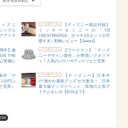
続きを読み込む
×ディズニ
【ディズニー雑誌付録】
パーク外アイテム
シンプル
ミッキー＆ミニーの「CB
アアイテ
CRESTBRIDGE」ポーチ3点セットが可
愛すぎ♪ 実物レビュー【Sweet】
0周年】激
【ワークマン】「ディズ
パーク外アイテム
00 THE
ニーデザイン新作」が即買いクオリテ
テム実物レ
ィ！人気のバケハやTシャツなど充実
新作「デ
【ディズニー】日本中
パーク外アイテム
110円ぷ
の“激かわ最新グッズ”が大集合！「日本
ど充実♪
最大級グッズイベント」現地の人気ア
イテムをレポ【8/16まで】
y100