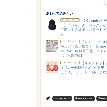
あわせて読みたい
【Columbia
ディズニーストア
ー】「ショルダーバッグ」が
可愛い！絶対ほしいアウトド
ム
【ディズニー10
パーク外アイテム
かわグッズ大集合！「Disney1
MARKET in 銀座三越」アイ
ポ【写真満載】
【キャンドゥ】
パーク外アイテム
ィズニー便利グッズ」が激安！
っくりシール、330円ポーチな
>
disneygoods
disneyfashion
Disne