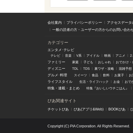
会社案内
プライバシーポリシー
アクセスデータ
一般の読者の方・ユーザーの方からのお問い合わ
カテゴリー
エンタメ･テレビ
テレビ
音楽
V系
アイドル
映画
アニメ
2
ファミリー
家庭
子ども
おしゃれ
おでかけ・
ディズニー
TDL
TDS
裏ワザ・攻略
混雑予想
グルメ･料理
スイーツ
食品
飲料
お菓子
お
ライフスタイル
生活・ライフハック
お金
おで
特集
・
連載
・
まとめ
特集『おいしいウチごはん』
ぴあ関連サイト
チケットぴあ
ぴあ(アプリ&Web)
BOOKぴあ
Copyright (C) PIA Corporation. All Rights Reserved.