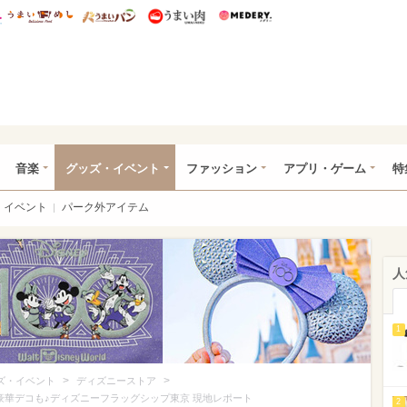
総研 ディズニー特集
mimot.
うまいめし
うまいパン
うまい肉
Medery.
ズニー特集 -ウレぴあ総研
音楽
グッズ・イベント
ファッション
アプリ・ゲーム
特
イベント
パーク外アイテム
人
1
>
>
ズ・イベント
ディズニーストア
豪華デコも♪ディズニーフラッグシップ東京 現地レポート
2