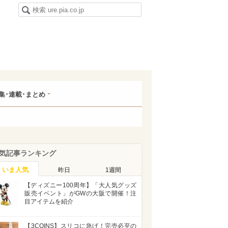
集･連載･まとめ
気記事ランキング
いま人気
昨日
1週間
【ディズニー100周年】「大人気グッズ
販売イベント」がGWの大阪で開催！注
目アイテムを紹介
【3COINS】スリコに急げ！完売必至の