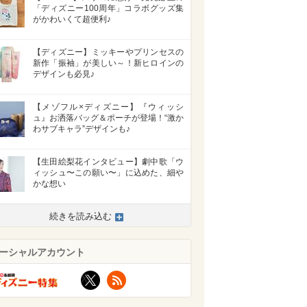
「ディズニー100周年」コラボグッズ集
がかわいくて超便利♪
【ディズニー】ミッキーやプリンセスの
新作「振袖」が美しい～！新ヒロインの
デザインも必見♪
【メゾフル×ディズニー】『ウィッシ
ュ』お洒落バッグ＆ポーチが登場！“激か
わサブキャラ”デザインも♪
【生田絵梨花インタビュー】劇中歌「ウ
ィッシュ〜この願い〜」に込めた、細や
かな想い
続きを読み込む
ーシャルアカウント
X
RSS
>