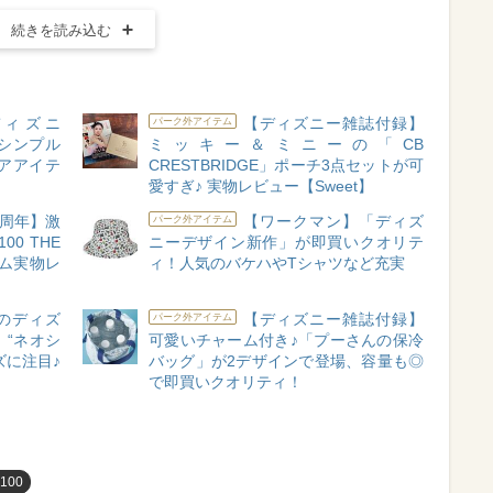
続きを読み込む
×ディズニ
【ディズニー雑誌付録】
パーク外アイテム
シンプル
ミッキー＆ミニーの「CB
アアイテ
CRESTBRIDGE」ポーチ3点セットが可
愛すぎ♪ 実物レビュー【Sweet】
0周年】激
【ワークマン】「ディズ
パーク外アイテム
00 THE
ニーデザイン新作」が即買いクオリテ
テム実物レ
ィ！人気のバケハやTシャツなど充実
のディズ
【ディズニー雑誌付録】
パーク外アイテム
“ネオシ
可愛いチャーム付き♪「プーさんの保冷
ズに注目♪
バッグ」が2デザインで登場、容量も◎
で即買いクオリティ！
y100