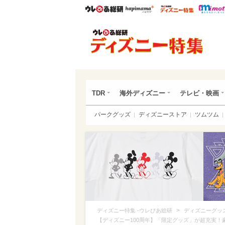
ウレぴあ総研
ハピママ*
ウレぴあ
ディ
TDR
海外ディズニー
テレビ・映画
パークグッズ
ディズニーストア
ツムツム
>
ディズニー特集 -ウレぴあ総研
ディズニーグッ
【ディズニー100周年】「限定グッズ」が超充実！