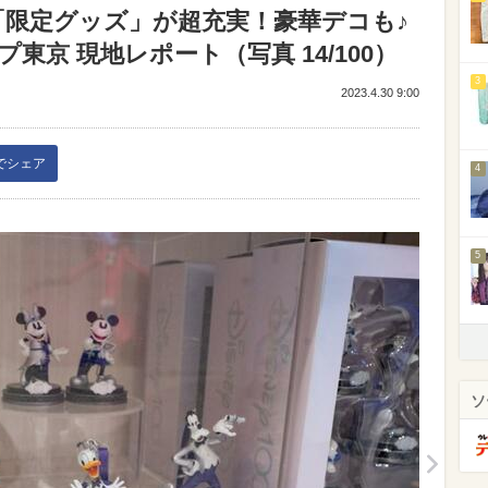
「限定グッズ」が超充実！豪華デコも♪
京 現地レポート（写真 14/100）
3
2023.4.30 9:00
kでシェア
4
5
ソ