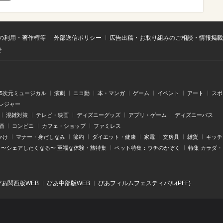
の利用・著作権等
外部送信ポリシー
広告出稿・お取り組みのご相談・情報掲載
せ
.5次元ミュージカル
演劇
ニコ動
本・マンガ
ゲーム
イベント
アート
スポ
レジャー
混雑対策
テレビ・映画
ディズニーグッズ
アプリ・ゲーム
ディズニーパス
酒
コンビニ
カフェ・ショップ
ファミレス
かけ
マナー・身だしなみ
節約
ダイエット・健康
家電
文房具
雑貨
キッチ
〜シェアしたくなる〜 至福な体験・旅特集
ペット特集：ウチのかぞく
特集 カラダ
ぴあ関⻄版WEB
ぴあ中部版WEB
ぴあフィルムフェスティバル(PFF)