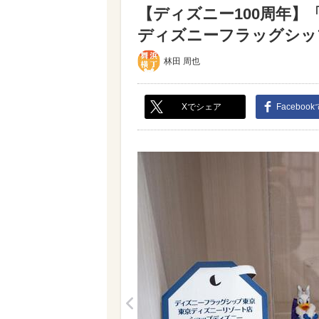
【ディズニー100周年】
ディズニーフラッグシップ東
林田 周也
Xでシェア
Faceboo
<