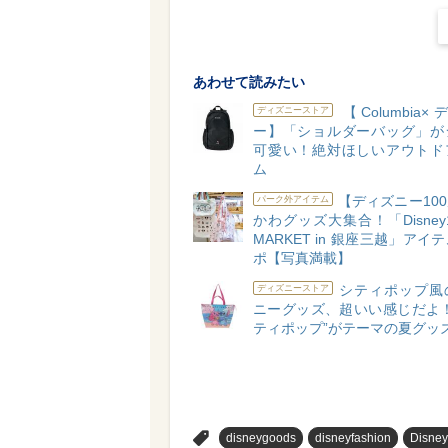
あわせて読みたい
【Columbia
ディズニーストア
ー】「ショルダーバッグ」が
可愛い！絶対ほしいアウトド
ム
【ディズニー10
パーク外アイテム
かわグッズ大集合！「Disney1
MARKET in 銀座三越」アイ
ポ【写真満載】
シティポップ風
ディズニーストア
ニーグッズ、超いい感じだよ！
ティポップ”がテーマの夏グッ
>
disneygoods
disneyfashion
Disne