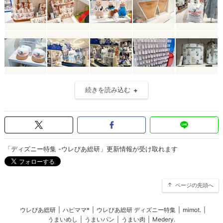
続きを読み込む
「ディズニー特集 -ウレぴあ総研」更新情報が受け取れます
ページの先頭へ
ウレぴあ総研
|
ハピママ*
|
ウレぴあ総研 ディズニー特集
|
mimot.
|
うまいめし
|
うまいパン
|
うまい肉
|
Medery.