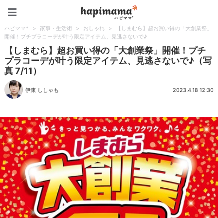
ハピママ*
ハピママ*
>
家事・生活術
>
おしゃれ
>
【しまむら】超お買い得の「大創業祭」
開催！プチプラコーデが叶う限定アイテム、見逃さないで♪
【しまむら】超お買い得の「大創業祭」開催！プチ
プラコーデが叶う限定アイテム、見逃さないで♪（写
真 7/11）
伊東 ししゃも
2023.4.18 12:30