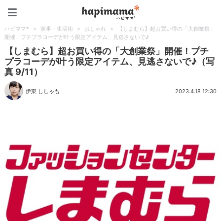
ハピママ*
ハピママ*
>
家事・生活術
>
おしゃれ
>
【しまむら】超お買い得の「大創業祭」
開催！プチプラコーデが叶う限定アイテム、見逃さないで♪
【しまむら】超お買い得の「大創業祭」開催！プチ
プラコーデが叶う限定アイテム、見逃さないで♪（写
真 9/11）
伊東 ししゃも
2023.4.18 12:30