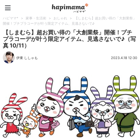
ハピママ*
ハピママ*
>
家事・生活術
>
おしゃれ
>
【しまむら】超お買い得の「大創業祭」
開催！プチプラコーデが叶う限定アイテム、見逃さないで♪
【しまむら】超お買い得の「大創業祭」開催！プチ
プラコーデが叶う限定アイテム、見逃さないで♪（写
真 10/11）
伊東 ししゃも
2023.4.18 12:30