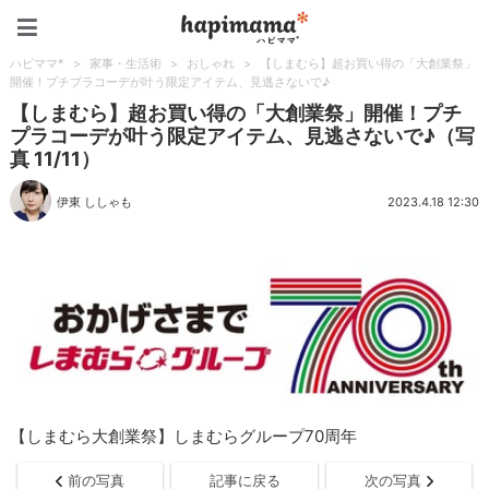
ハピママ*
ハピママ*
>
家事・生活術
>
おしゃれ
>
【しまむら】超お買い得の「大創業祭」
開催！プチプラコーデが叶う限定アイテム、見逃さないで♪
【しまむら】超お買い得の「大創業祭」開催！プチ
プラコーデが叶う限定アイテム、見逃さないで♪（写
真 11/11）
伊東 ししゃも
2023.4.18 12:30
【しまむら大創業祭】しまむらグループ70周年
前の写真
記事に戻る
次の写真