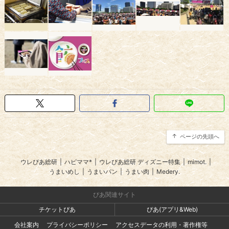
ページの先頭へ
ウレぴあ総研
|
ハピママ*
|
ウレぴあ総研 ディズニー特集
|
mimot.
|
うまいめし
|
うまいパン
|
うまい肉
|
Medery.
ぴあ関連サイト
チケットぴあ
ぴあ(アプリ&Web)
会社案内
プライバシーポリシー
アクセスデータの利用・著作権等