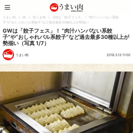
うまい肉
うまい肉
>
肉
>
安うま肉
>
GWは「餃子フェス」！ “肉汁ハンパない系餃
子”や“おしゃれバル系餃子”など過去最多30種以上が勢揃い
GWは「餃子フェス」！ “肉汁ハンパない系餃
子”や“おしゃれバル系餃子”など過去最多30種以上が
勢揃い（写真 1/7）
うまい肉
2018.3.13 11:00