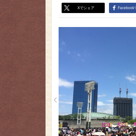
Xでシェア
Faceboo
<