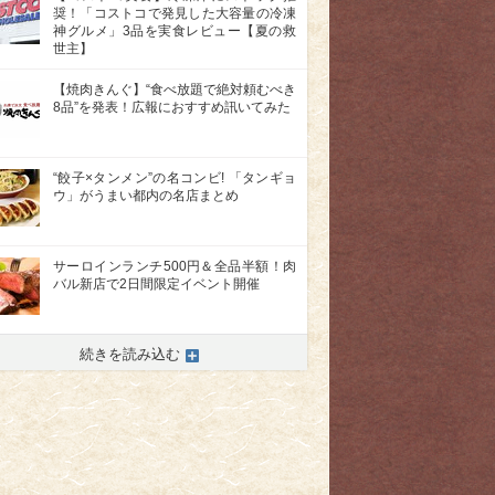
奨！「コストコで発見した大容量の冷凍
神グルメ」3品を実食レビュー【夏の救
世主】
【焼肉きんぐ】“食べ放題で絶対頼むべき
8品”を発表！広報におすすめ訊いてみた
“餃子×タンメン”の名コンビ! 「タンギョ
ウ」がうまい都内の名店まとめ
サーロインランチ500円＆全品半額！肉
バル新店で2日間限定イベント開催
続きを読み込む
>