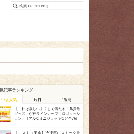
気記事ランキング
いま人気
昨日
1週間
【これは欲しい】くじで当たる「鳥貴族
グッズ」が神ラインナップ！ロゴクッシ
ョン、リアルなミニジョッキなど全7種
【コストコ実食】冷凍庫にストック推