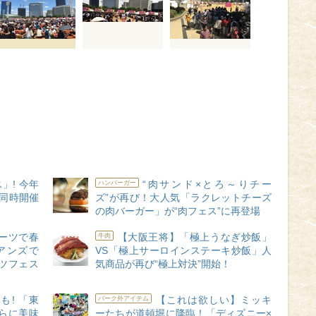
」! 今年
“肉サンド×とろ～りチー
ハンバーガー
同時開催
ズ”が再び！大人気「ラクレットチーズ
の肉バーガー」が“肉フェス”に再登場
ーツで春
【大阪王将】「極上うなぎ炒飯」
牛肉
アンズで
VS「極上サーロインステーキ炒飯」人
ツフェス
気商品が再び“極上対決”開始！
も! 「東
【これは欲しい】ミッキ
パーク外アイテム
らに美味
ーたちが道頓堀に降臨！「ディズニー×