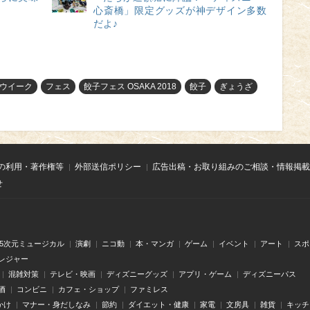
心斎橋」限定グッズが神デザイン多数
だよ♪
ウイーク
フェス
餃子フェス OSAKA 2018
餃子
ぎょうざ
の利用・著作権等
外部送信ポリシー
広告出稿・お取り組みのご相談・情報掲載
せ
.5次元ミュージカル
演劇
ニコ動
本・マンガ
ゲーム
イベント
アート
スポ
レジャー
混雑対策
テレビ・映画
ディズニーグッズ
アプリ・ゲーム
ディズニーパス
酒
コンビニ
カフェ・ショップ
ファミレス
かけ
マナー・身だしなみ
節約
ダイエット・健康
家電
文房具
雑貨
キッチ