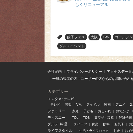
しくリニューアル
>
餃子フェス
大阪
GW
ゴールデン
グルメイベント
会社案内
プライバシーポリシー
アクセスデータ
一般の読者の方・ユーザーの方からのお問い合わ
カテゴリー
エンタメ･テレビ
テレビ
音楽
V系
アイドル
映画
アニメ
2
ファミリー
家庭
子ども
おしゃれ
おでかけ・
ディズニー
TDL
TDS
裏ワザ・攻略
混雑予想
グルメ･料理
スイーツ
食品
飲料
お菓子
お
ライフスタイル
生活・ライフハック
お金
おで