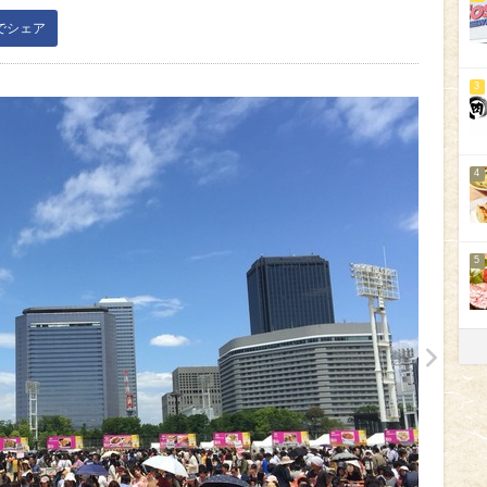
kでシェア
3
4
5