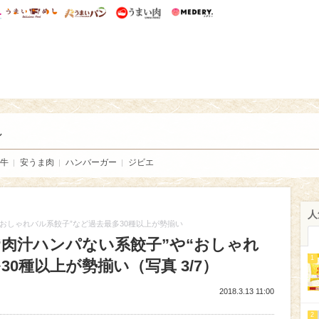
総研 ディズニー特集
mimot.
うまいめし
うまいパン
うまい肉
Medery.
い肉
し
牛
安うま肉
ハンバーガー
ジビエ
人
“おしゃれバル系餃子”など過去最多30種以上が勢揃い
“肉汁ハンパない系餃子”や“おしゃれ
1
0種以上が勢揃い（写真 3/7）
2018.3.13 11:00
2