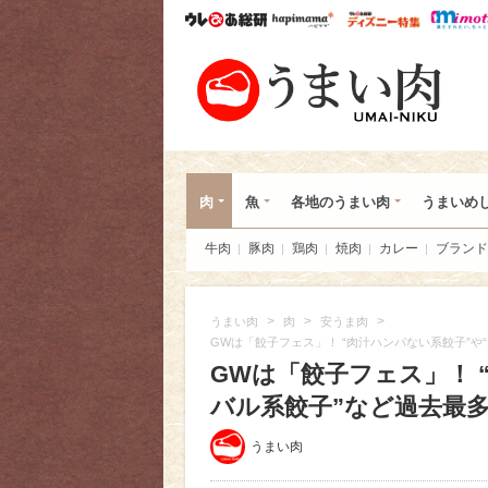
ウレぴあ総研
ハピママ*
ウレぴあ
うま
肉
魚
各地のうまい肉
うまいめ
牛肉
豚肉
鶏肉
焼肉
カレー
ブランド
>
>
>
うまい肉
肉
安うま肉
GWは「餃子フェス」！ “肉汁ハンパない系餃子”や
GWは「餃子フェス」！ 
バル系餃子”など過去最多3
うまい肉