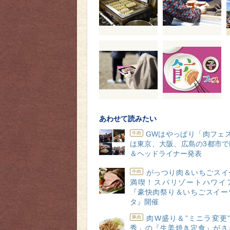
あわせて読みたい
GWはやっぱり「肉フェス
牛肉
は東京、大阪、広島の3都市で
＆ヘッドライナー発表
がっつり肉＆いちごスイ
牛肉
満喫！スパリゾートハワイ
『豪快肉祭り＆いちごスイー
タ』開催
肉W盛り＆”ミニラ変更”
豚肉
秀」の『生姜焼き定食』がさ