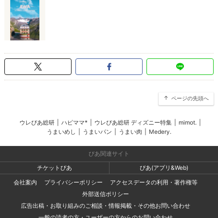
ページの先頭へ
ウレぴあ総研
|
ハピママ*
|
ウレぴあ総研 ディズニー特集
|
mimot.
|
うまいめし
|
うまいパン
|
うまい肉
|
Medery.
ぴあ関連サイト
チケットぴあ
ぴあ(アプリ&Web)
会社案内
プライバシーポリシー
アクセスデータの利用・著作権等
外部送信ポリシー
広告出稿・お取り組みのご相談・情報掲載・その他お問い合わせ
一般の読者の方・ユーザーの方からのお問い合わせ