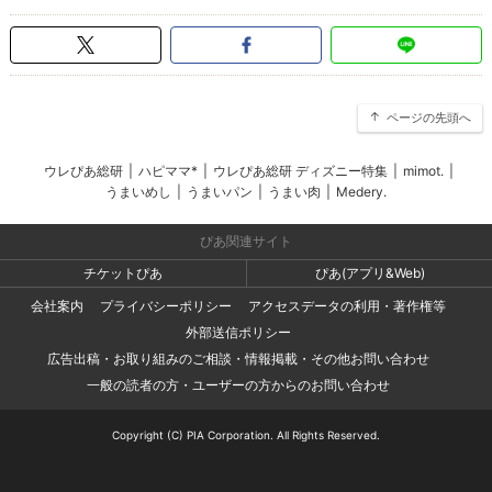
ページの先頭へ
ウレぴあ総研
|
ハピママ*
|
ウレぴあ総研 ディズニー特集
|
mimot.
|
うまいめし
|
うまいパン
|
うまい肉
|
Medery.
ぴあ関連サイト
チケットぴあ
ぴあ(アプリ&Web)
会社案内
プライバシーポリシー
アクセスデータの利用・著作権等
外部送信ポリシー
広告出稿・お取り組みのご相談・情報掲載・その他お問い合わせ
一般の読者の方・ユーザーの方からのお問い合わせ
Copyright (C) PIA Corporation. All Rights Reserved.