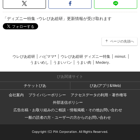
「ディズニー特集 -ウレぴあ総研」更新情報が受け取れます
ページの先頭へ
ウレぴあ総研
|
ハピママ*
|
ウレぴあ総研 ディズニー特集
|
mimot.
|
うまいめし
|
うまいパン
|
うまい肉
|
Medery.
ぴあ関連サイト
チケットぴあ
ぴあ(アプリ&Web)
会社案内
プライバシーポリシー
アクセスデータの利用・著作権等
外部送信ポリシー
広告出稿・お取り組みのご相談・情報掲載・その他お問い合わせ
一般の読者の方・ユーザーの方からのお問い合わせ
Copyright (C) PIA Corporation. All Rights Reserved.