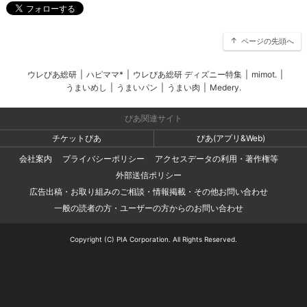
ページの先頭へ
ウレぴあ総研
|
ハピママ*
|
ウレぴあ総研 ディズニー特集
|
mimot.
|
うまいめし
|
うまいパン
|
うまい肉
|
Medery.
ぴあ関連サイト
チケットぴあ
ぴあ(アプリ&Web)
会社案内
プライバシーポリシー
アクセスデータの利用・著作権等
外部送信ポリシー
広告出稿・お取り組みのご相談・情報掲載・その他お問い合わせ
一般の読者の方・ユーザーの方からのお問い合わせ
Copyright (C) PIA Corporation. All Rights Reserved.