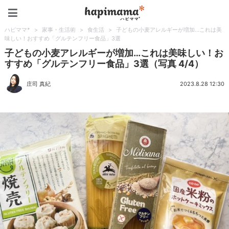
ハピママ*
ハピママ*
>
家事・生活術
>
食生活
>
子どもの小麦アレルギーが増加…これは美
味しい！おすすめ「グルテンフリー食品」3選
子どもの小麦アレルギーが増加…これは美味しい！お
すすめ「グルテンフリー食品」3選（写真 4/4）
庄司 真紀
2023.8.28 12:30