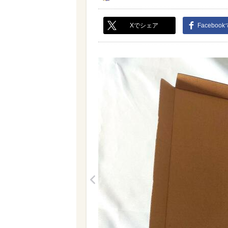
Xでシェア
Faceboo
<