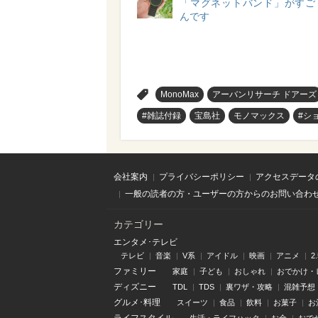
「マグネットバンド」がすご
んです
>
MonoMax
アーバンリサーチ ドアーズ
#雑誌付録
宝島社
モノマックス
#シ
会社案内
プライバシーポリシー
アクセスデータ
一般の読者の方・ユーザーの方からのお問い合わ
カテゴリー
エンタメ･テレビ
テレビ
音楽
V系
アイドル
映画
アニメ
2
ファミリー
家庭
子ども
おしゃれ
おでかけ・
ディズニー
TDL
TDS
裏ワザ・攻略
混雑予想
グルメ･料理
スイーツ
食品
飲料
お菓子
お