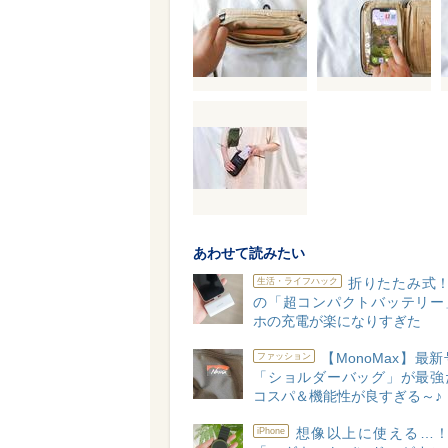
あわせて読みたい
折りたたみ式！？
生活・ライフハック
の「超コンパクトバッテリー
ホの充電が楽になりすぎた
【MonoMax】最
ファッション
「ショルダーバッグ」が最強
コスパ＆機能性が良すぎる～♪
想像以上に使える…！A
iPhone