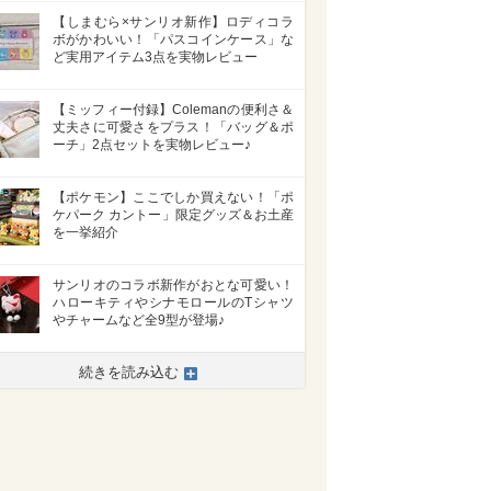
【しまむら×サンリオ新作】ロディコラ
ボがかわいい！「パスコインケース」な
ど実用アイテム3点を実物レビュー
【ミッフィー付録】Colemanの便利さ＆
丈夫さに可愛さをプラス！「バッグ＆ポ
ーチ」2点セットを実物レビュー♪
【ポケモン】ここでしか買えない！「ポ
ケパーク カントー」限定グッズ＆お土産
を一挙紹介
サンリオのコラボ新作がおとな可愛い！
ハローキティやシナモロールのTシャツ
やチャームなど全9型が登場♪
続きを読み込む
>