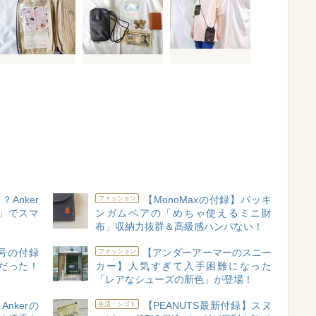
Anker
【MonoMaxの付録】バッキ
ファッション
」でスマ
ンガムベアの「めちゃ使えるミニ財
布」収納力抜群＆高級感ハンパない！
新号の付録
【アンダーアーマーのスニー
ファッション
だった！
カー】人気すぎて入手困難になった
「レアなシューズの新色」が登場！
nkerの
【PEANUTS最新付録】スヌ
生活・シゴト