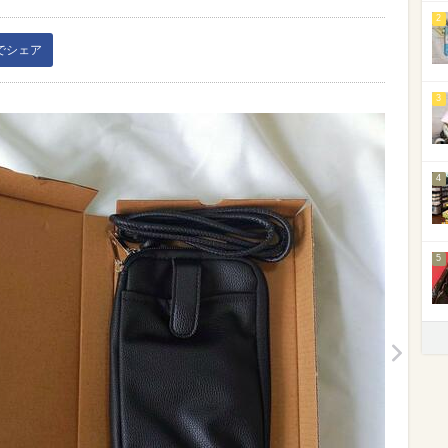
2
kでシェア
3
4
5