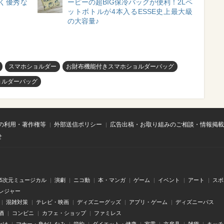
く優秀な
ーピーの超BIG保冷バッグが便利！2Lペ
ットボトルが4本入るESSE史上最大級
の大容量♪
スマホショルダー
お財布機能付きスマホショルダーバッグ
ョルダーバッグ
の利用・著作権等
外部送信ポリシー
広告出稿・お取り組みのご相談・情報掲載
せ
.5次元ミュージカル
演劇
ニコ動
本・マンガ
ゲーム
イベント
アート
スポ
レジャー
混雑対策
テレビ・映画
ディズニーグッズ
アプリ・ゲーム
ディズニーパス
酒
コンビニ
カフェ・ショップ
ファミレス