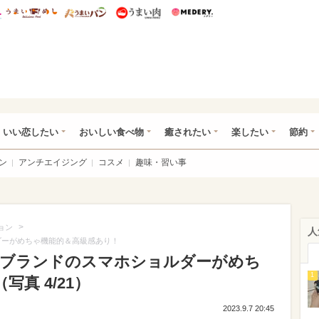
総研 ディズニー特集
mimot.
うまいめし
うまいパン
うまい肉
Medery.
ot.(ミモット)
いい恋したい
おいしい食べ物
癒されたい
楽したい
節約
ン
アンチエイジング
コスメ
趣味・習い事
>
ョン
人
ルダーがめちゃ機能的＆高級感あり！
人気ブランドのスマホショルダーがめち
1
真 4/21）
2023.9.7 20:45