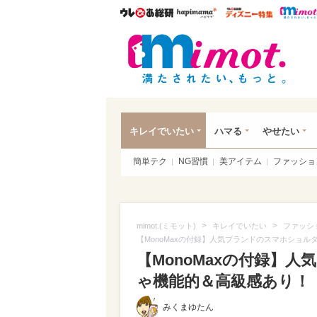
ウレぴあ総研
ハピママ*
ウレぴあ
mim
キレイでいたい
ハマる
やせたい
簡単テク
NG習慣
美アイテム
ファッショ
>
>
mimot.(ミモット)
キレイでいたい
ファッシ
【MonoMaxの付録】人気ブランドのスマホショ
【MonoMaxの付録】
ゃ機能的＆高級感あり！（写
みくまゆたん