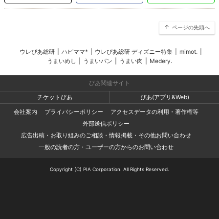
ページの先頭へ
ウレぴあ総研
|
ハピママ*
|
ウレぴあ総研 ディズニー特集
|
mimot.
|
うまいめし
|
うまいパン
|
うまい肉
|
Medery.
ぴあ関連サイト
チケットぴあ
ぴあ(アプリ&Web)
会社案内
プライバシーポリシー
アクセスデータの利用・著作権等
外部送信ポリシー
広告出稿・お取り組みのご相談・情報掲載・その他お問い合わせ
一般の読者の方・ユーザーの方からのお問い合わせ
Copyright (C) PIA Corporation. All Rights Reserved.