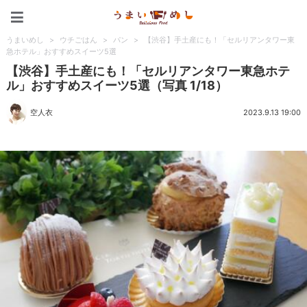
うまいめし
うまいめし
>
ウチごはん
>
パン
>
【渋谷】手土産にも！「セルリアンタワー東
急ホテル」おすすめスイーツ5選
【渋谷】手土産にも！「セルリアンタワー東急ホテ
ル」おすすめスイーツ5選（写真 1/18）
空人衣
2023.9.13 19:00