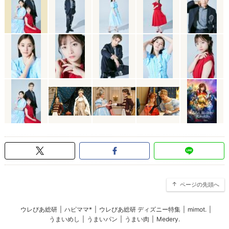
ページの先頭へ
ウレぴあ総研
|
ハピママ*
|
ウレぴあ総研 ディズニー特集
|
mimot.
|
うまいめし
|
うまいパン
|
うまい肉
|
Medery.