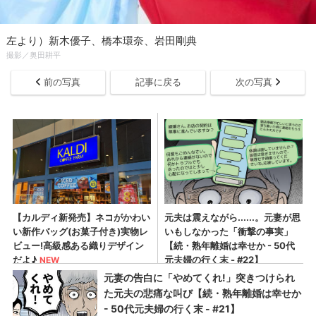
左より）新木優子、橋本環奈、岩田剛典
撮影／奥田耕平
前の写真
記事に戻る
次の写真