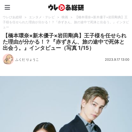
ウレぴあ総研（うれぴあ）
ウレぴあ総研
>
エンタメ・テレビ
>
映画
>
【橋本環奈×新木優子×岩田剛典】王
子様を任せられた理由が分かる！？『赤ずきん、旅の途中で死体と出会う。』インタビ
ュー
【橋本環奈×新木優子×岩田剛典】王子様を任せられ
た理由が分かる！？『赤ずきん、旅の途中で死体と
出会う。』インタビュー（写真 1/15）
ふくだ りょうこ
2023.9.17 13:00