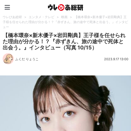
ウレぴあ総研（うれぴあ）
ウレぴあ総研
>
エンタメ・テレビ
>
映画
>
【橋本環奈×新木優子×岩田剛典】王
子様を任せられた理由が分かる！？『赤ずきん、旅の途中で死体と出会う。』インタビ
ュー
【橋本環奈×新木優子×岩田剛典】王子様を任せられ
た理由が分かる！？『赤ずきん、旅の途中で死体と
出会う。』インタビュー（写真 10/15）
ふくだ りょうこ
2023.9.17 13:00