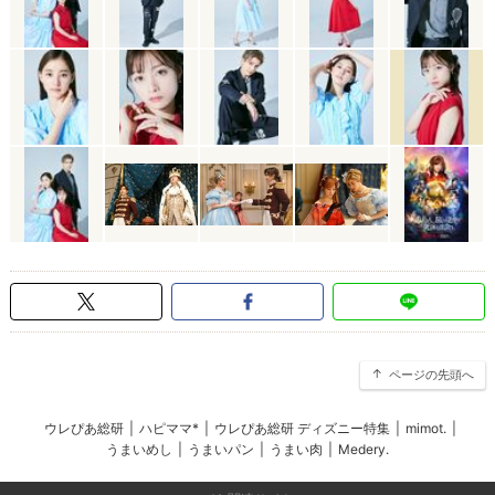
ページの先頭へ
ウレぴあ総研
|
ハピママ*
|
ウレぴあ総研 ディズニー特集
|
mimot.
|
うまいめし
|
うまいパン
|
うまい肉
|
Medery.