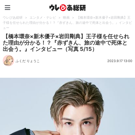
ウレぴあ総研（うれぴあ）
ウレぴあ総研
>
エンタメ・テレビ
>
映画
>
【橋本環奈×新木優子×岩田剛典】王
子様を任せられた理由が分かる！？『赤ずきん、旅の途中で死体と出会う。』インタビ
ュー
【橋本環奈×新木優子×岩田剛典】王子様を任せられ
た理由が分かる！？『赤ずきん、旅の途中で死体と
出会う。』インタビュー（写真 5/15）
ふくだ りょうこ
2023.9.17 13:00