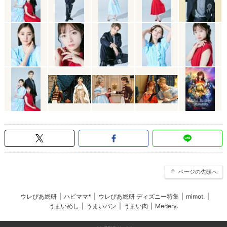
ページの先頭へ
ウレぴあ総研
|
ハピママ*
|
ウレぴあ総研 ディズニー特集
|
mimot.
|
うまいめし
|
うまいパン
|
うまい肉
|
Medery.