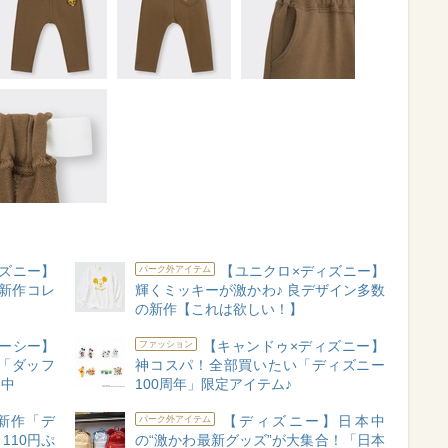
ズニー】
【ユニクロ×ディズニー】
パーク外アイテム
新作コレ
輝くミッキーが激かわ♪ 良デザイン多数
の新作【これは欲しい！】
ーシー】
【キャンドゥ×ディズニー】
ファッション
「ダッフ
神コスパ！全部買いたい「ディズニー
売中
100周年」限定アイテム♪
新作「デ
【ディズニー】日本中
パーク外アイテム
110円ぷ
の“激かわ最新グッズ”が大集合！「日本