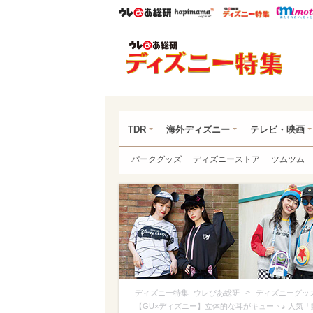
ウレぴあ総研
ハピママ*
ウレぴあ
ディ
TDR
海外ディズニー
テレビ・映画
パークグッズ
ディズニーストア
ツムツム
>
ディズニー特集 -ウレぴあ総研
ディズニーグッ
【GU×ディズニー】立体的な耳がキュート♪ 人気