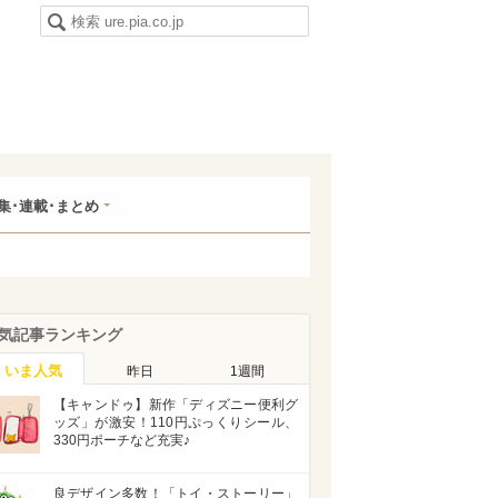
集･連載･まとめ
気記事ランキング
いま人気
昨日
1週間
【キャンドゥ】新作「ディズニー便利グ
ッズ」が激安！110円ぷっくりシール、
330円ポーチなど充実♪
良デザイン多数！「トイ・ストーリー」