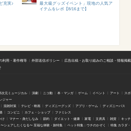
ど充実♪
最大級グッズイベント」現地の人気ア
イテムをレポ【8/16まで】
の利用・著作権等
外部送信ポリシー
広告出稿・お取り組みのご相談・情報掲載
せ
.5次元ミュージカル
演劇
ニコ動
本・マンガ
ゲーム
イベント
アート
スポ
レジャー
混雑対策
テレビ・映画
ディズニーグッズ
アプリ・ゲーム
ディズニーパス
酒
コンビニ
カフェ・ショップ
ファミレス
かけ
マナー・身だしなみ
節約
ダイエット・健康
家電
文房具
雑貨
キッチ
〜シェアしたくなる〜 至福な体験・旅特集
ペット特集：ウチのかぞく
特集 カラダ