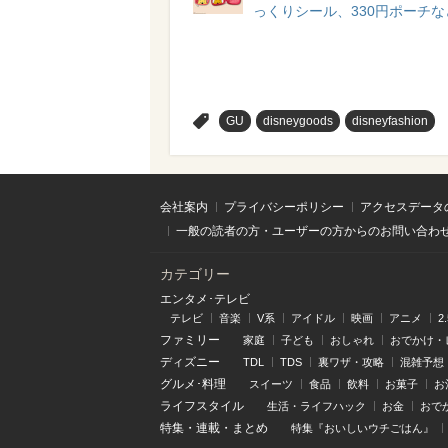
っくりシール、330円ポーチな
>
GU
disneygoods
disneyfashion
会社案内
プライバシーポリシー
アクセスデータ
一般の読者の方・ユーザーの方からのお問い合わ
カテゴリー
エンタメ･テレビ
テレビ
音楽
V系
アイドル
映画
アニメ
2
ファミリー
家庭
子ども
おしゃれ
おでかけ・
ディズニー
TDL
TDS
裏ワザ・攻略
混雑予想
グルメ･料理
スイーツ
食品
飲料
お菓子
お
ライフスタイル
生活・ライフハック
お金
おで
特集
・
連載
・
まとめ
特集『おいしいウチごはん』