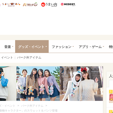
総研 ディズニー特集
mimot.
うまいめし
うまいパン
うまい肉
Medery.
ズニー特集 -ウレぴあ総研
音楽
グッズ・イベント
ファッション
アプリ・ゲーム
特
イベント
パーク外アイテム
人
1
>
>
ズ・イベント
パーク外アイテム
「動物キャラクター」のスウェット＆パンツ登場
2