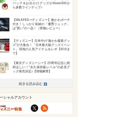
バッグ＆お出かけグッズがillusie300か
ら多数ラインナップ♪
【MILKFED.×ディズニー】激かわポーチ
付き！しっかり収納の「優秀リュック」
は“買い”の一品！（実物レビュー）
【ディズニー】日本中の“激かわ最新グッ
ズ”が大集合！「日本最大級グッズイベン
ト」現地の人気アイテムをレポ【8/16ま
で】
【東京ディズニーシー】25周年記念に絶
対ほしい！“永久保存版レベル”の必見グ
ッズ発売決定♪【情報解禁】
続きを読み込む
ーシャルアカウント
X
RSS