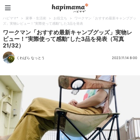
ハピママ*
ハピママ*
>
家事・生活術
>
お役立ち
>
ワークマン「おすすめ最新キャンプグッ
ズ」実物レビュー！“実際使って感動”した3品を発表
ワークマン「おすすめ最新キャンプグッズ」実物レ
ビュー！“実際使って感動”した3品を発表（写真
21/32）
くわばら なっとう
2023.11.14 8:00