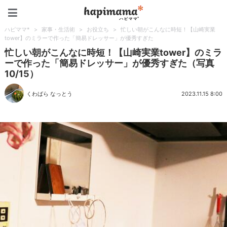
ハピママ*
ハピママ*
>
家事・生活術
>
お役立ち
>
忙しい朝がこんなに時短！【山崎実業
tower】のミラーで作った「簡易ドレッサー」が優秀すぎた
忙しい朝がこんなに時短！【山崎実業tower】のミラ
ーで作った「簡易ドレッサー」が優秀すぎた（写真
10/15）
くわばら なっとう
2023.11.15 8:00