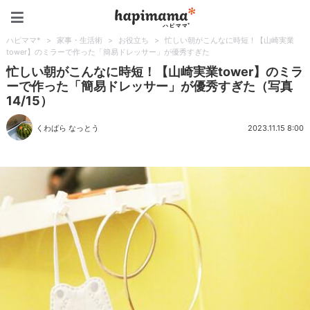
ハピママ*
ハピママ*
>
家事・生活術
>
お役立ち
>
忙しい朝がこんなに時短！【山崎実業
tower】のミラーで作った「簡易ドレッサー」が優秀すぎた
忙しい朝がこんなに時短！【山崎実業tower】のミラ
ーで作った「簡易ドレッサー」が優秀すぎた（写真
14/15）
くわばら なっとう
2023.11.15 8:00