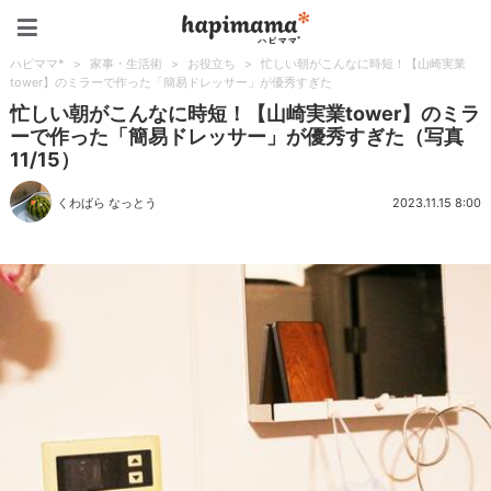
ハピママ*
ハピママ*
>
家事・生活術
>
お役立ち
>
忙しい朝がこんなに時短！【山崎実業
tower】のミラーで作った「簡易ドレッサー」が優秀すぎた
忙しい朝がこんなに時短！【山崎実業tower】のミラ
ーで作った「簡易ドレッサー」が優秀すぎた（写真
11/15）
くわばら なっとう
2023.11.15 8:00