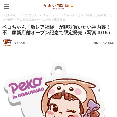
うまいめし
うまいめし
>
ウチごはん
>
スイーツ
>
ペコちゃん「激レア福袋」が絶対買いた
い神内容！不二家新店舗オープン記念で限定発売
ペコちゃん「激レア福袋」が絶対買いたい神内容！
不二家新店舗オープン記念で限定発売（写真 3/15）
うまいめし
2023.12.2 11:30