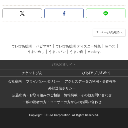
ページの先頭へ
ウレぴあ総研
|
ハピママ*
|
ウレぴあ総研 ディズニー特集
|
mimot.
|
うまいめし
|
うまいパン
|
うまい肉
|
Medery.
ぴあ関連サイト
チケットぴあ
ぴあ(アプリ&Web)
会社案内
プライバシーポリシー
アクセスデータの利用・著作権等
外部送信ポリシー
広告出稿・お取り組みのご相談・情報掲載・その他お問い合わせ
一般の読者の方・ユーザーの方からのお問い合わせ
Copyright (C) PIA Corporation. All Rights Reserved.