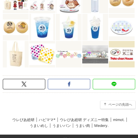
ページの先頭へ
ウレぴあ総研
|
ハピママ*
|
ウレぴあ総研 ディズニー特集
|
mimot.
|
うまいめし
|
うまいパン
|
うまい肉
|
Medery.