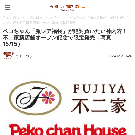
うまいめし
うまいめし
>
ウチごはん
>
スイーツ
>
ペコちゃん「激レア福袋」が絶対買いた
い神内容！不二家新店舗オープン記念で限定発売
ペコちゃん「激レア福袋」が絶対買いたい神内容！
不二家新店舗オープン記念で限定発売（写真
15/15）
うまいめし
2023.12.2 11:30