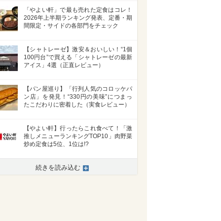
「やよい軒」で最も売れた定食はコレ！
2026年上半期ランキング発表、定番・期
間限定・サイドの各部門をチェック
【シャトレーゼ】激安＆おいしい！“1個
100円台”で買える「シャトレーゼの最新
アイス」4選（正直レビュー）
【パン屋巡り】「行列人気のコロッケパ
ン店」を発見！“330円の美味”につまっ
たこだわりに密着した（実食レビュー）
【やよい軒】行ったらこれ食べて！「激
推しメニューランキングTOP10」肉野菜
炒め定食は5位、1位は!?
続きを読み込む