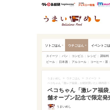
ウレぴあ総研
ハピママ*
ウレぴあ
うま
ソトごはん
ウチごはん
イベントご
スイーツ
パン
コンビニ
レシピ
調味料
ビール
日本酒
アルコール
コーヒー・茶
>
>
>
うまいめし
ウチごはん
スイーツ
ペコちゃん「激レア福袋」が絶対買いたい神内容！
ペコちゃん「激レア福袋
舗オープン記念で限定発売（
うまいめし