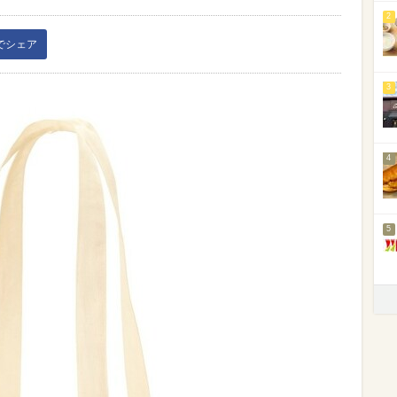
2
kでシェア
3
4
5