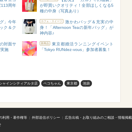
113周年
が即買いクオリティ！全部ほしくなる5
種の中身（写真あり）
グ」今年
激かわバッグ＆充実の中
カフェ・スイーツ
ック＆ク
身！「Afternoon Teaの新年バッグ」が
神内容♪
の対面サ
東京都婚活ランニングイベント
新商品
で実施
「Tokyo RUNdez-vous」参加者募集！
e サンシャインシティアルタ店
ペコちゃん
東京都
池袋
の利用・著作権等
外部送信ポリシー
広告出稿・お取り組みのご相談・情報掲載
せ