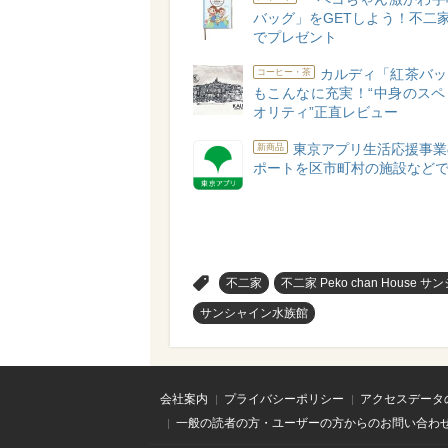
バッグ」をGETしよう！不二家
でプレゼント
カルディ「紅茶バッ
コーヒー・茶
もこんなに充実！“中身のスペ
オリティ”正直レビュー
東京アプリ生活応援事業
新商品
ポートを区市町村の施設など
>
不二家
不二家 Peko chan Hous
サンシャイン水族館
会社案内
プライバシーポリシー
アクセスデータ
一般の読者の方・ユーザーの方からのお問い合わ