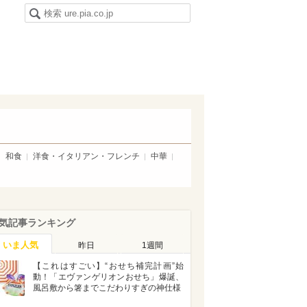
和食
洋食・イタリアン・フレンチ
中華
気記事ランキング
いま人気
昨日
1週間
【これはすごい】“おせち補完計画”始
動！「エヴァンゲリオンおせち」爆誕、
風呂敷から箸までこだわりすぎの神仕様