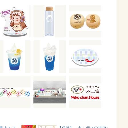
帳＆エコ
【必見】「カルディの福袋」
コーヒー・茶