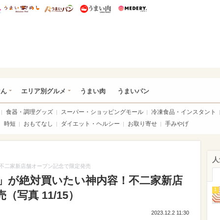
総研 ディズニー特集
mimot.
うまいめし
うまいパン
うまい肉
Medery.
いめし
はん
エリア別グルメ
うまい肉
うまいパン
食器・調理グッズ
スーパー・ショッピングモール
冷凍食品・インスタント
時短
おもてなし
ダイエット・ヘルシー
お取り寄せ
手みやげ
人
不二家新店舗オープン記念で限定発売
」が絶対買いたい神内容！不二家新店
1
写真 11/15）
2023.12.2 11:30