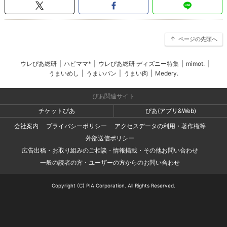
ページの先頭へ
ウレぴあ総研
|
ハピママ*
|
ウレぴあ総研 ディズニー特集
|
mimot.
|
うまいめし
|
うまいパン
|
うまい肉
|
Medery.
ぴあ関連サイト
チケットぴあ
ぴあ(アプリ&Web)
会社案内
プライバシーポリシー
アクセスデータの利用・著作権等
外部送信ポリシー
広告出稿・お取り組みのご相談・情報掲載・その他お問い合わせ
一般の読者の方・ユーザーの方からのお問い合わせ
Copyright (C) PIA Corporation. All Rights Reserved.