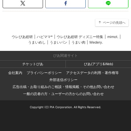
ページの先頭へ
ウレぴあ総研
|
ハピママ*
|
ウレぴあ総研 ディズニー特集
|
mimot.
|
うまいめし
|
うまいパン
|
うまい肉
|
Medery.
ぴあ関連サイト
チケットぴあ
ぴあ(アプリ&Web)
会社案内
プライバシーポリシー
アクセスデータの利用・著作権等
外部送信ポリシー
広告出稿・お取り組みのご相談・情報掲載・その他お問い合わせ
一般の読者の方・ユーザーの方からのお問い合わせ
Copyright (C) PIA Corporation. All Rights Reserved.