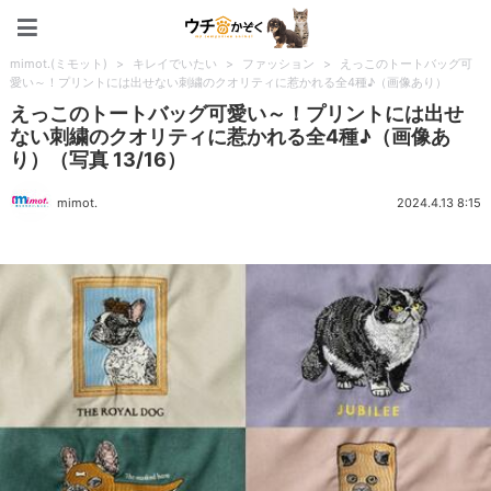
ペット特集：ウチのかぞく
mimot.(ミモット)
>
キレイでいたい
>
ファッション
>
えっこのトートバッグ可
愛い～！プリントには出せない刺繍のクオリティに惹かれる全4種♪（画像あり）
えっこのトートバッグ可愛い～！プリントには出せ
ない刺繍のクオリティに惹かれる全4種♪（画像あ
り）（写真 13/16）
mimot.
2024.4.13 8:15